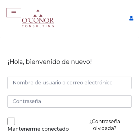
¡Hola, bienvenido de nuevo!
EmpleaTech: LinkedIn &
Marca Personal
$
175,00
+
ADD
¿Contraseña
olvidada?
Mantenerme conectado