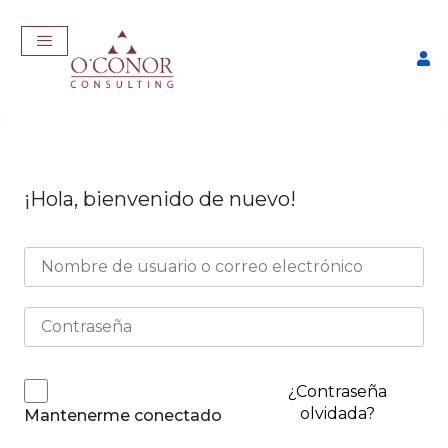
¡Hola, bienvenido de nuevo!
EmpleaTech: LinkedIn &
Marca Personal
$
175,00
+
ADD
¿Contraseña
olvidada?
Mantenerme conectado