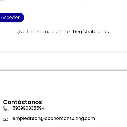
Acceder
¿No tienes una cuenta?
Regístrate ahora
Contáctanos
593990335594
empleatech@oconorconsulting.com