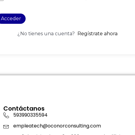
Acceder
¿No tienes una cuenta?
Regístrate ahora
Contáctanos
593990335594
empleatech@oconorconsulting.com