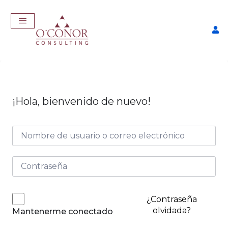
¡Hola, bienvenido de nuevo!
EmpleaTech: Entrevistas &
Negociación
$
175,00
+
ADD
¿Contraseña
olvidada?
Mantenerme conectado