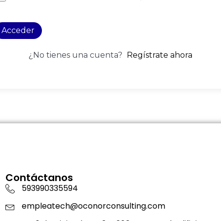
Acceder
¿No tienes una cuenta?
Regístrate ahora
Contáctanos
593990335594
empleatech@oconorconsulting.com