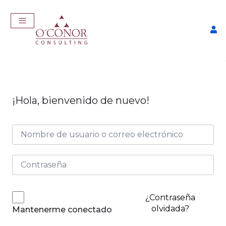
¡Hola, bienvenido de nuevo!
EmpleaTech: Curriculum
Pro
$
175,00
D
+
ADD
¿Contraseña
olvidada?
Mantenerme conectado