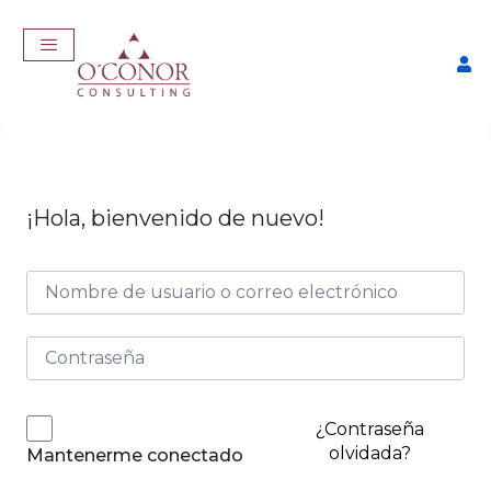
¡Hola, bienvenido de nuevo!
EmpleaTech: Curriculum
Pro
$
175,00
+
ADD
¿Contraseña
olvidada?
Mantenerme conectado