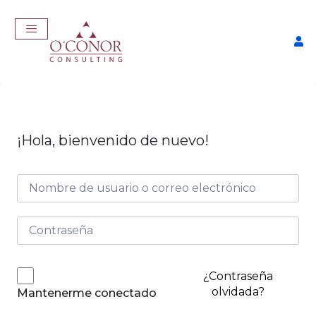
¡Hola, bienvenido de nuevo!
EmpleaTech: Job Master
$
457,00
+
ADD
¿Contraseña
olvidada?
Mantenerme conectado