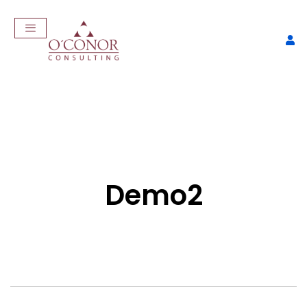
CONTENIDO DE INTERES
Demo2
EmpleaTech: Entrevistas &
Negociación
Ir al blog
$
175,00
+
ADD