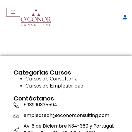
Categorías Cursos
Cursos de Consultoría
Cursos de Empleabilidad
rabajo con
EmpleaTech: Job Mast
Contáctanos
593990335594
$
457,00
+
ADD
empleatech@oconorconsulting.com
Av. 6 de Diciembre N34-360 y Portugal,