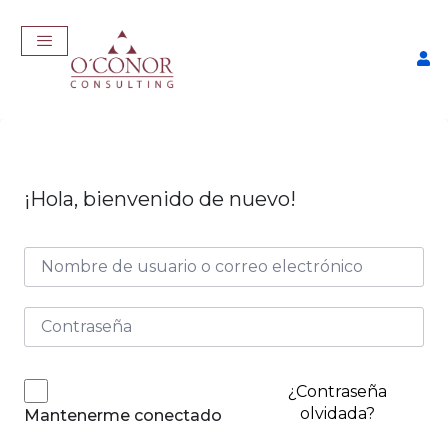
¡Hola, bienvenido de nuevo!
Taller Consigue Trabajo con
IA
$
57,00
+
ADD
¿Contraseña
olvidada?
Mantenerme conectado